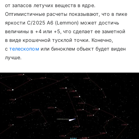
от запасов летучих веществ в ядре.
Оптимистичные расчеты показывают, что в пике
яркости C/2025 A6 (Lemmon) может достичь
величины в +4 или +5, что сделает ее заметной
в виде крошечной тусклой точки. Конечно,
с
телескопом
или биноклем объект будет виден
лучше.