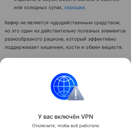
или холодных супах,
окрошке.
Кефир не является чудодейственным средством,
но это один из действительно полезных элементов
разнообразного рациона, который эффективно
поддерживает кишечник, кости и обмен веществ.
Ранее мы
рассказывали
о том, что любимые в
детстве напитки могут повышать давление спустя
десятилетие.
Красота и здоровье
Поделиться
У вас включ
ён
V
P
N
Отключите, чтобы всё работало