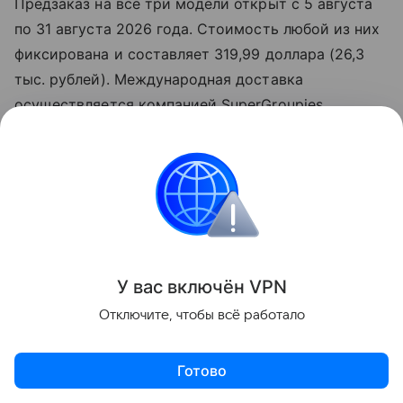
Предзаказ на все три модели открыт с 5 августа
по 31 августа 2026 года. Стоимость любой из них
фиксирована и составляет 319,99 доллара (26,3
тыс. рублей). Международная доставка
осуществляется компанией SuperGroupies,
которая уже выпускала аналогичные коллекции по
мотивам Final Fantasy, Zelda и Evangelion, однако
линейка Sega считается одной из самых
технически детализированных в ее портфолио.
Отправка заказов начнется в апреле 2027 года.
Читайте также нашу
статью
о том, как Sega
У вас включ
ён
V
P
N
представила линейку
клавиатур
по Сонику.
Отключите, чтобы всё работало
Готово
Игры