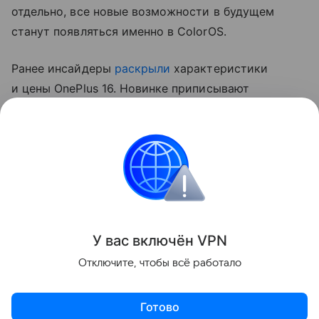
отдельно, все новые возможности в будущем
станут появляться именно в ColorOS.
Ранее инсайдеры
раскрыли
характеристики
и цены OnePlus 16. Новинке приписывают
аккумулятор на 9000 мАч, Snapdragon 8 Elite Gen 6
Pro и стартовую цену от 4999 юаней (~59 350
рублей).
OPPO
Поделиться
У вас включ
ён
V
P
N
Отключите, чтобы всё работало
Готово