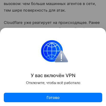
вызовом: чем больше машинных агентов в сети,
тем шире поверхность для атак.
Cloudflare уже реагирует на происходящее. Ранее
компания
запустила
модель Pay per Crawl, при
которой ИИ-боты платят за сканирование сайтов,
защищенных ее инфраструктурой. Инициатива
отражает попытку переосмыслить экономику веба
в эпоху, когда автоматизированные агенты
составляют большинство «посетителей» любого
ресурса.
У вас включ
ён
V
P
N
Происходящее созвучно с «
теорией мертвого
Отключите, чтобы всё работало
интернета
» — концепцией о том, что большую
часть сетевого трафика и контента генерируют не
Готово
живые пользователи, а боты. Прежде ее относили