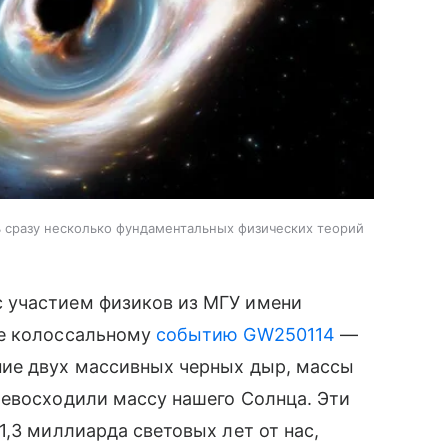
 сразу несколько фундаментальных физических теорий
 участием физиков из МГУ имени
не колоссальному
событию GW250114
—
ие двух массивных черных дыр, массы
ревосходили массу нашего Солнца. Эти
1,3 миллиарда световых лет от нас,