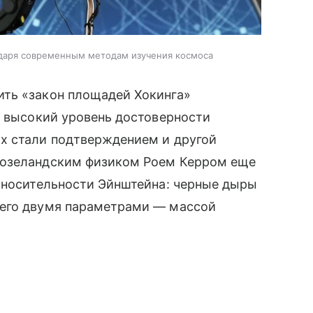
одаря современным методам изучения космоса
ть «закон площадей Хокинга»
о высокий уровень достоверности
х стали подтверждением и другой
возеландским физиком Роем Керром еще
относительности Эйнштейна: черные дыры
сего двумя параметрами — массой