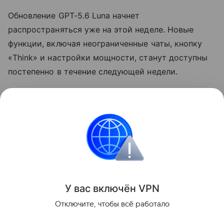
Обновление GPT-5.6 Luna начнет
распространяться уже на этой неделе. Новые
функции, включая неограниченные чаты, кнопку
«Think» и настройки мощности, станут доступны
постепенно в течение следующей недели.
Ранее стало известно, что OpenAI
выпустит
колонку размером с хоккейную шайбу.
Нейросети
chatgpt
Искусственный интеллек
Поделиться
У вас включ
ён
V
P
N
Отключите, чтобы всё работало