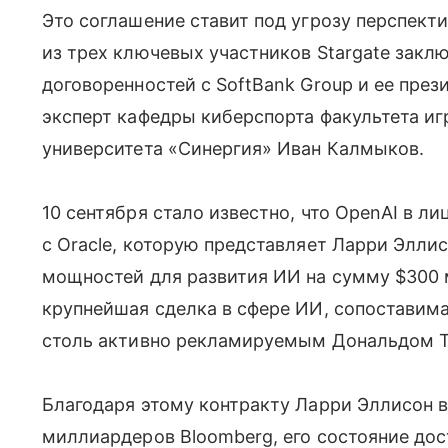
Это соглашение ставит под угрозу перспект
из трех ключевых участников Stargate закл
договоренностей с SoftBank Group и ее през
эксперт кафедры киберспорта факультета иг
университета «Синергия» Иван Калмыков.
10 сентября стало известно, что OpenAI в л
с Oracle, которую представляет Ларри Элли
мощностей для развития ИИ на сумму $300 м
крупнейшая сделка в сфере ИИ, сопоставимая
столь активно рекламируемым Дональдом Тр
Благодаря этому контракту Ларри Эллисон в
миллиардеров Bloomberg, его состояние до