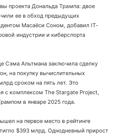
ивы проекта Дональда Трампа: двое
ючили ее в обход предыдущих
идентом Масаёси Соном, добавил IT-
ровой индустрии и киберспорта
ице Сэма Альтмана заключила сделку
сон, на покупку вычислительных
лрд сроком на пять лет. Это
 с комплексом The Stargate Project,
ампом в январе 2025 года.
ышел на первое место в рейтинге
стигло $393 млрд. Однодневный прирост