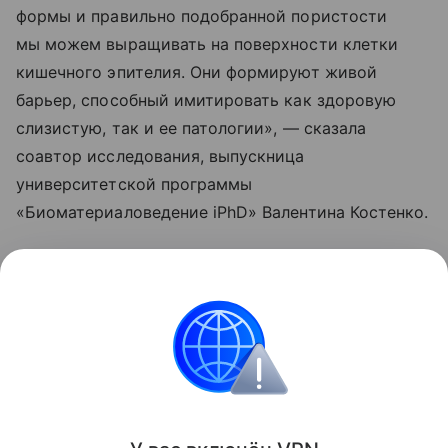
формы и правильно подобранной пористости
мы можем выращивать на поверхности клетки
кишечного эпителия. Они формируют живой
барьер, способный имитировать как здоровую
слизистую, так и ее патологии», — сказала
соавтор исследования, выпускница
университетской программы
«Биоматериаловедение iPhD» Валентина Костенко.
В перспективе технология способна сделать
испытания быстрее, дешевле и значительно
надежнее.
медицина
Поделиться