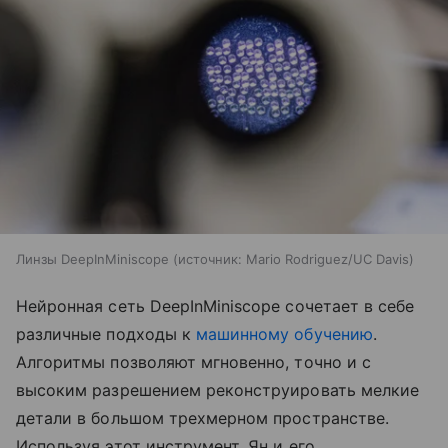
Линзы DeepInMiniscope
источник:
Mario Rodriguez/UC Davis
Нейронная сеть DeepInMiniscope сочетает в себе
различные подходы к
машинному обучению
.
Алгоритмы позволяют мгновенно, точно и с
высоким разрешением реконструировать мелкие
детали в большом трехмерном пространстве.
Используя этот инструмент, Ян и его