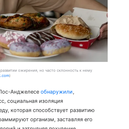
развитии ожирения, но часто склонность к нему
k.com
 Лос-Анджелесе
обнаружили
,
сс, социальная изоляция
еду, которая способствует развитию
раммируют организм, заставляя его
лорий и затрудняя похудение.