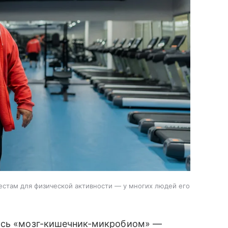
естам для физической активности — у многих людей его
 ось «мозг-кишечник-микробиом» —