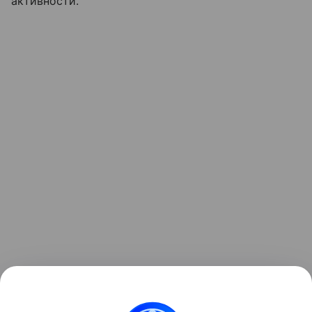
активности.
Ранее мы рассказывали о том, как
зонд ESA снял