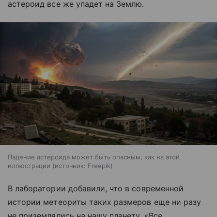
астероид все же упадет на Землю.
Падение астероида может быть опасным, как на этой
иллюстрации
источник:
Freepik
В лаборатории добавили, что в современной
истории метеориты таких размеров еще ни разу
не приземлялись на нашу планету. «Все,