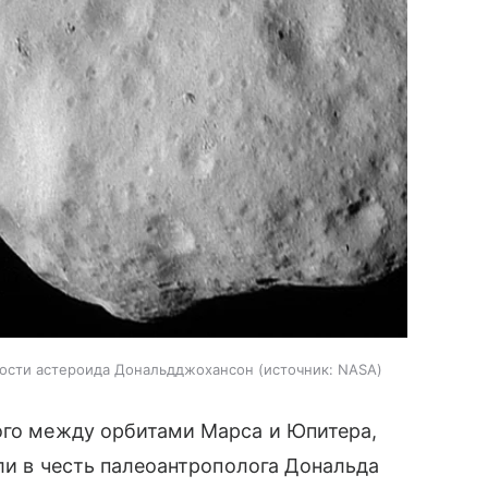
хности астероида Дональдджохансон
источник:
NASA
ого между орбитами Марса и Юпитера,
али в честь палеоантрополога Дональда