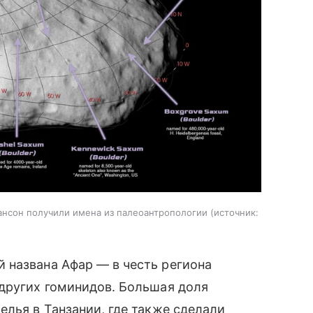
ансон получили имена из палеоантропологии
источник:
 названа Афар — в честь региона
 других гоминидов. Большая доля
елья в Танзании, где также сделали