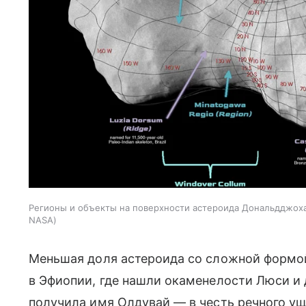
Регионы и объекты на поверхности астероида Дональдджох
NASA
Меньшая доля астероида со сложной формой
в Эфиопии, где нашли окаменелости Люси и
получила имя Олдувай — в честь речного ущ