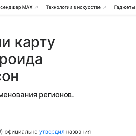
сенджер MAX
Технологии в искусстве
Гаджеты
и карту
ероида
сон
менования регионов.
U) официально
утвердил
названия