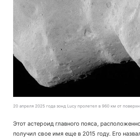
20 апреля 2025 года зонд Lucy пролетел в 960 км от повер
Этот астероид главного пояса, расположенн
получил свое имя еще в 2015 году. Его назв