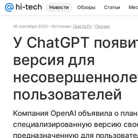
Новости
Обзоры
Статьи
Мес
18 сентября 2025
Источник:
Газета.Ру
Прочее
У ChatGPT появи
версия для
несовершенноле
пользователей
Компания OpenAI объявила о план
специализированную версию свое
предназначенную для пользовател