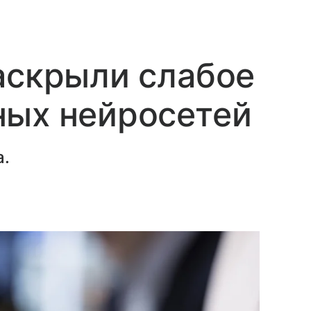
аскрыли слабое
ных нейросетей
а.