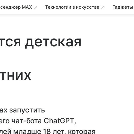
сенджер MAX
Технологии в искусстве
Гаджеты
тся детская
тних
ах запустить
го чат-бота ChatGPT,
ей младше 18 лет, которая