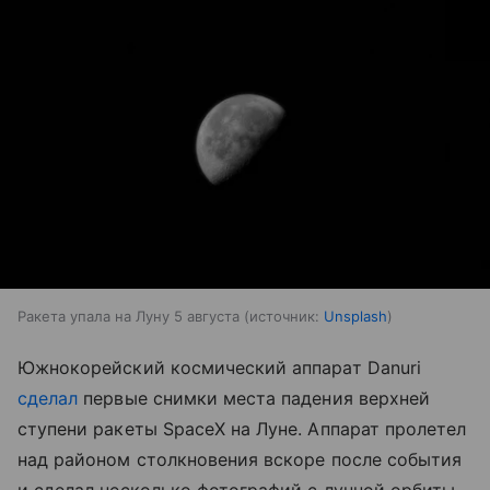
Ракета упала на Луну 5 августа
источник:
Unsplash
Южнокорейский космический аппарат Danuri
сделал
первые снимки места падения верхней
ступени ракеты SpaceX на Луне. Аппарат пролетел
над районом столкновения вскоре после события
и сделал несколько фотографий с лунной орбиты.