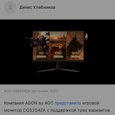
Денис Хлебников
AOC CQ32G4ZA
источник:
AOC
Компания AGON by AOC
представила
игровой
монитор CQ32G4ZA с поддержкой трех вариантов