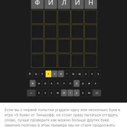
Если вы с первой попытки угадали одну или несколько букв в
игре «5 букв» от Тинькофф, не стоит сразу пытаться отгадать
слово, лучше проверьте как можно больше других букв
(именно поэтому в этом примере мы не стали продолжать