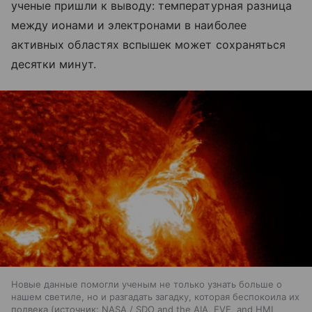
ученые пришли к выводу: температурная разница
между ионами и электронами в наиболее
активных областях вспышек может сохраняться
десятки минут.
Новые данные помогли ученым не только узнать больше о
нашем светиле, но и разгадать загадку, которая беспокоила их
полвека
источник:
NASA / SDO and the AIA, EVE, and HMI