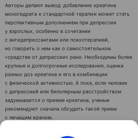
Авторы делают вывод: добавление креатина
моногидрата к стандартной терапии может стать
перспективным дополнением при депрессии
у взрослых, особенно в сочетании
с антидепрессантами или психотерапией,
но говорить о нем как о самостоятельном
«средстве от депрессии» рано. Необходимы более
крупные и долгосрочные исследования, оценка
разных доз креатина и его в комбинации
с физической активностью. А пока, если человек
с депрессией или биполярным расстройством
задумывается о приеме креатина, ученые
рекомендуют сначала обсудить такой прием
с лечащим врачом.
Ранее выгорание
научились
определять по