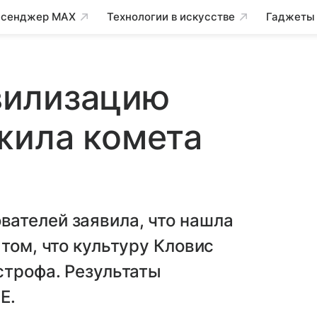
сенджер MAX
Технологии в искусстве
Гаджеты
вилизацию
жила комета
ателей заявила, что нашла
том, что культуру Кловис
строфа. Результаты
E.