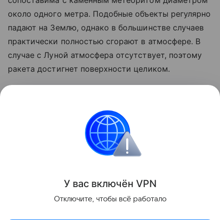
сопоставима с каменным метеоритом диаметром
около одного метра. Подобные объекты регулярно
падают на Землю, однако в большинстве случаев
практически полностью сгорают в атмосфере. В
случае с Луной атмосфера отсутствует, поэтому
ракета достигнет поверхности целиком.
Ранее стало известно, что лунный грунт
рассказал
об атмосфере древней Земли.
космос
SpaceX
Луна
российские ученые
Поделиться
У вас включ
ён
V
P
N
Отключите, чтобы всё работало