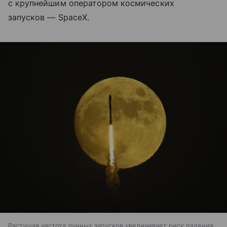
с крупнейшим оператором космических
запусков — SpaceX.
Растущая частота лунных запусков увеличивает риск падения