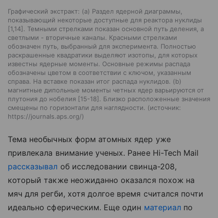
Графический экстракт: (а) Раздел ядерной диаграммы,
показывающий некоторые доступные для реактора нуклиды
[1,14]. Темными стрелками показан основной путь деления, а
светлыми - вторичные каналы. Красными стрелками
обозначен путь, выбранный для эксперимента. Полностью
раскрашенные квадратики выделяют изотопы, для которых
известны ядерные моменты. Основные режимы распада
обозначены цветом в соответствии с ключом, указанным
справа. На вставке показан итог распада нуклидов. (b)
магнитные дипольные моменты четных ядер варьируются от
плутония до нобелия [15-18]. Близко расположенные значения
смещены по горизонтали для наглядности.
источник:
https://journals.aps.org/
Тема необычных форм атомных ядер уже
привлекала внимание ученых. Ранее Hi-Tech Mail
рассказывал
об исследовании свинца-208,
который также неожиданно оказался похож на
мяч для регби, хотя долгое время считался почти
идеально сферическим.
Еще один
материал
по