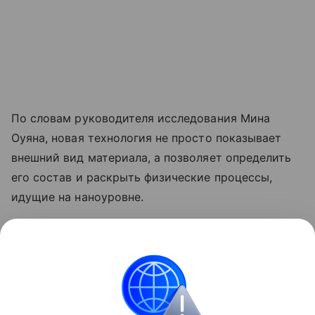
По словам руководителя исследования Мина
Оуяна, новая технология не просто показывает
внешний вид материала, а позволяет определить
его состав и раскрыть физические процессы,
идущие на наноуровне.
О том, что такое графен и где он применяется,
рассказывает
обзор
Hi-Tech Mail.
Физика