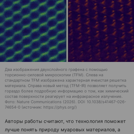
Два изображения двухслойного графена с помощью
торсионно-силовой микроскопии (TFM). Слева на
стандартном TFM изображена характерная ячеистая решетка
материала. Справа новый метод (TFM-IR) позволяет получить
гораздо более подробную информацию о том, как химический
состав поверхности реагирует на инфракрасное излучение.
Фото: Nature Communications (2026). DOI: 10.1038/s41467-026-
74654-0
источник:
https://phys.org/
Авторы работы считают, что технология поможет
лучше понять природу муаровых материалов, а