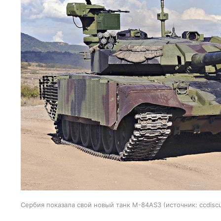
Сербия показала свой новый танк M-84AS3
источник:
ccdisc