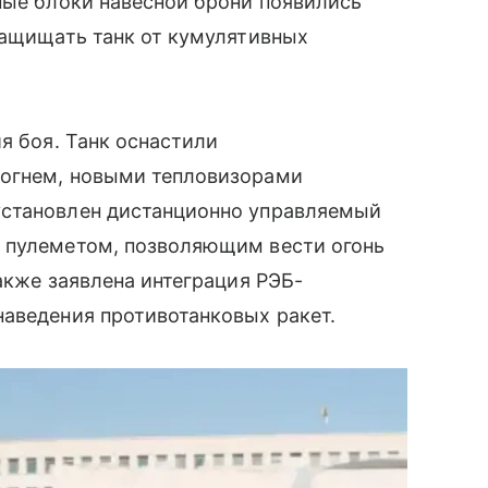
ные блоки навесной брони появились
защищать танк от кумулятивных
я боя. Танк оснастили
 огнем, новыми тепловизорами
установлен дистанционно управляемый
 пулеметом, позволяющим вести огонь
акже заявлена интеграция РЭБ-
наведения противотанковых ракет.