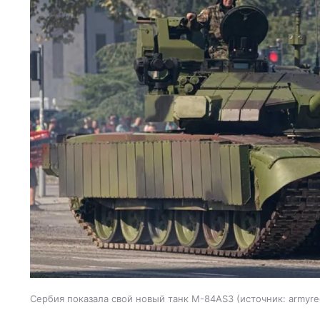
Сербия показала свой новый танк M-84AS3
источник:
armyre