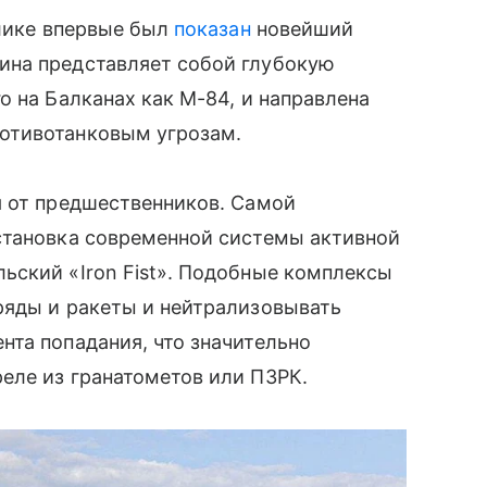
блике впервые был
показан
новейший
ина представляет собой глубокую
о на Балканах как М-84, и направлена
отивотанковым угрозам.
я от предшественников. Самой
становка современной системы активной
ьский «Iron Fist». Подобные комплексы
ряды и ракеты и нейтрализовывать
та попадания, что значительно
еле из гранатометов или ПЗРК.