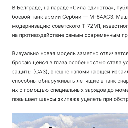
В Белграде, на параде «Сила единства», пу
боевой танк армии Сербии — М-84АС3. Маш
модернизацию советского Т-72М1, известног
на противодействие самым современным пр
Визуально новая модель заметно отличаетс
бросающейся в глаза особенностью стала у
защиты (САЗ), внешне напоминающей израил
способны обнаруживать летящие в танк сна
их с помощью специальных зарядов до момен
повышает шансы экипажа уцелеть при обстр