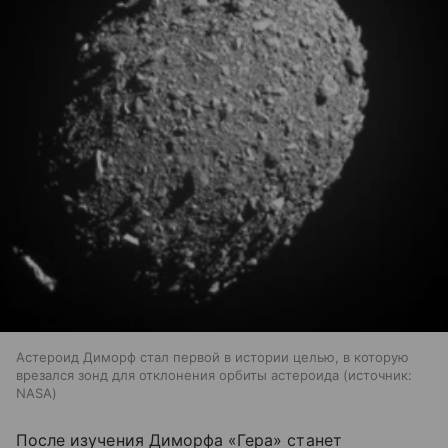
Астероид Диморф стал первой в истории целью, в которую
врезался зонд для отклонения орбиты астероида
источник:
NASA
После изучения Диморфа «Гера» станет