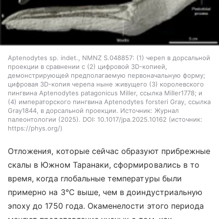
Aptenodytes sp. indet., NMNZ S.048857: (1) череп в дорсальной
проекции в сравнении с (2) цифровой 3D-копией,
демонстрирующей предполагаемую первоначальную форму;
цифровая 3D-копия черепа ныне живущего (3) королевского
пингвина Aptenodytes patagonicus Miller, ссылка Miller1778; и
(4) императорского пингвина Aptenodytes forsteri Gray, ссылка
Gray1844, в дорсальной проекции. Источник: Журнал
палеонтологии (2025). DOI: 10.1017/jpa.2025.10162
источник:
https://phys.org/
Отложения, которые сейчас образуют прибрежные
скалы в Южном Таранаки, сформировались в то
время, когда глобальные температуры были
примерно на 3°C выше, чем в доиндустриальную
эпоху до 1750 года. Окаменелости этого периода