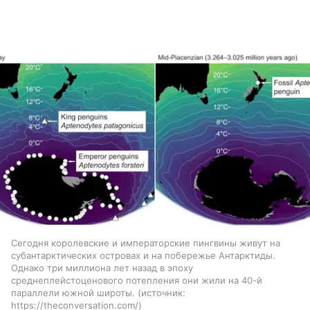
Сегодня королевские и императорские пингвины живут на
субантарктических островах и на побережье Антарктиды.
Однако три миллиона лет назад в эпоху
среднеплейстоценового потепления они жили на 40-й
параллели южной широты.
источник:
https://theconversation.com/