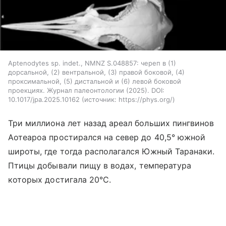
Aptenodytes sp. indet., NMNZ S.048857: череп в (1)
дорсальной, (2) вентральной, (3) правой боковой, (4)
проксимальной, (5) дистальной и (6) левой боковой
проекциях. Журнал палеонтологии (2025). DOI:
10.1017/jpa.2025.10162
источник:
https://phys.org/
Три миллиона лет назад ареал больших пингвинов
Аотеароа простирался на север до 40,5° южной
широты, где тогда располагался Южный Таранаки.
Птицы
добывали
пищу
в
водах
,
температура
которых
достигала
20°C.