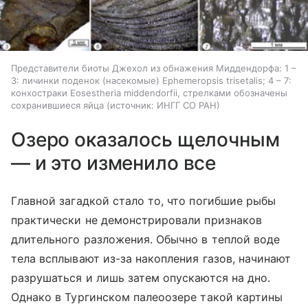
Представители биоты Джехол из обнажения Миддендорфа: 1 –
3: личинки поденок (насекомые) Ephemeropsis trisetalis; 4 – 7:
конхостраки Eosestheria middendorfii, стрелками обозначены
сохранившиеся яйца
источник:
ИНГГ СО РАН
Озеро оказалось щелочным
— и это изменило все
Главной загадкой стало то, что погибшие рыбы
практически не демонстрировали признаков
длительного разложения. Обычно в теплой воде
тела всплывают из-за накопления газов, начинают
разрушаться и лишь затем опускаются на дно.
Однако в Тургинском палеоозере такой картины