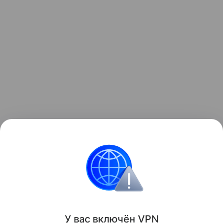
Узнать больше о необычном инциденте с ракетой
можно в отдельном
материале
Hi-Tech Mail.
космос
Луна
Поделиться
У вас включ
ён
V
P
N