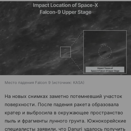
Место падения Falcon 9
источник:
KASA
На новых снимках заметно потемневший участок
поверхности. После падения ракета образовала
кратер и выбросила в окружающее пространство
пыль и фрагменты лунного грунта. Южнокорейские
специалисты заявили, что Danuri удалось получить