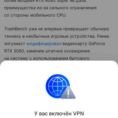
более мощная RTX 4080 Super не дала
преимущества из-за сильного ограничения
со стороны мобильного CPU.
TrashBench уже не впервые превращает обычную
технику в необычные игровые устройства. Ранее
энтузиаст
модифицировал
видеокарту GeForce
RTX 3060, заменив штатное охлаждение
на систему с использованием бытового
льдогенератора. В Cyberpunk 2077 такая
конструкция позволила снизить температуру GPU
примерно с 60 до 22−23°C, хотя сама система
оказалась сложной в настройке и потребовала
доработки контура охлаждения.
Поделиться
У вас включ
ён
V
P
N