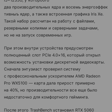
i5−1235U, у котороого
два производительных ядра и восемь энергоэффек
тивныъ ядер, а также встроенная графика Iris Xe.
Такой набор рассчитан на работу с файлами,
резервными копиями и серверными задачами,
но не на запуск современных игр.
При этом внутри устройства предусмотрен
полноценный слот PCIe 4.0×16, который открыл
возможность установки дискретной видеокарты.
Сначала энтузиаст проверил систему
с профессиональным ускорителем AMD Radeon
Pro WX5100 — карта дала прирост примерно
на 40%, но производительности все еще было
недостаточно для комфортного гейминга.
После этого TrashBench установил RTX 5060