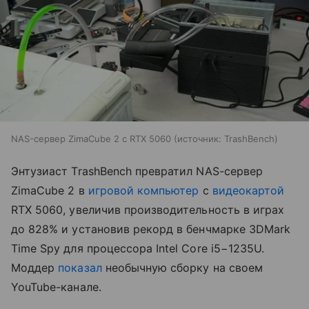
NAS-сервер ZimaCube 2 с RTX 5060
источник:
TrashBench
Энтузиаст TrashBench превратил NAS-сервер
ZimaCube 2 в
игровой компьютер
с
видеокартой
RTX 5060, увеличив производительность в играх
до 828% и установив рекорд в бенчмарке 3DMark
Time Spy для процессора Intel Core i5−1235U.
Моддер
показал
необычную сборку на своем
YouTube-канале.