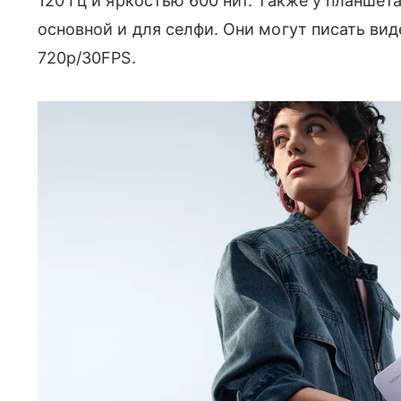
120 Гц и яркостью 600 нит. Также у планшет
основной и для селфи. Они могут писать вид
720p/30FPS.