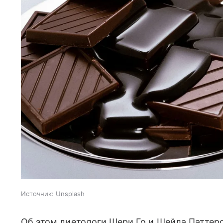
Источник:
Unsplash
Об этом диетологи Шери Го и Шейла Паттер