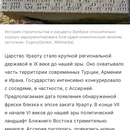
История строительства и расцвета Эребуни относительно
хорошо задокументирована благодаря клинописным записям
источник:
EvgenyGenkin, Wikimedia
Царство Урарту стало крупной региональной
державой в IX веке до нашей эры. Оно охватывало
часть территории современных Турции, Армении
и Ирана. Государство интенсивно конкурировало
с соседями, в частности, с Ассирией.
Предполагаемая дата появления обнаруженной
фрески близка к эпохе заката Урарту. В конце VII
и начале VI веков до нашей эры политический
ландшафт Ближнего Востока стремительно
менялся. Ассирия распалась, появились новые