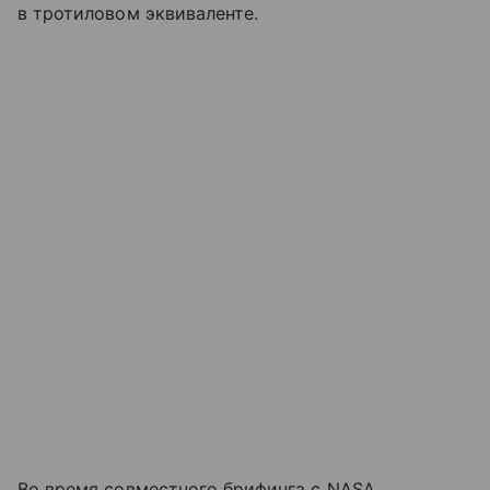
в тротиловом эквиваленте.
Во время совместного брифинга с NASA