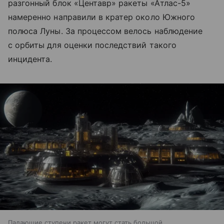
разгонный блок «Центавр» ракеты «Атлас-5»
намеренно направили в кратер около Южного
полюса Луны. За процессом велось наблюдение
с орбиты для оценки последствий такого
инцидента.
Падающие ступени ракет могут стать большой