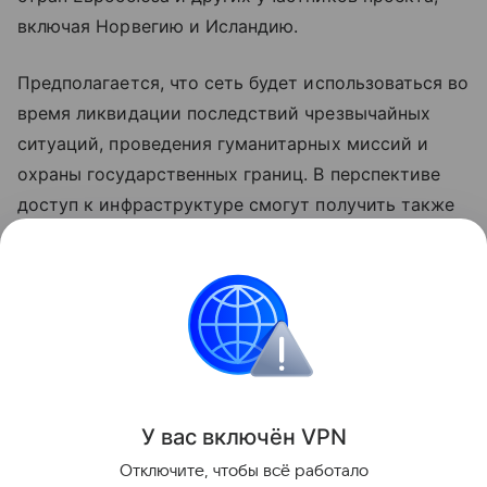
включая Норвегию и Исландию.
Предполагается, что сеть будет использоваться во
время ликвидации последствий чрезвычайных
ситуаций, проведения гуманитарных миссий и
охраны государственных границ. В перспективе
доступ к инфраструктуре смогут получить также
компании и обычные пользователи — в регионах,
где традиционные сети отсутствуют или работают
недостаточно надежно.
космос
Европа
Интернет
Спутник
Поделиться
У вас включ
ён
V
P
N
Отключите, чтобы всё работало