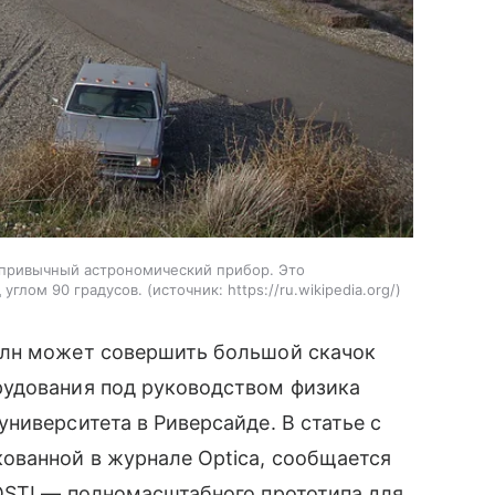
 привычный астрономический прибор. Это
углом 90 градусов.
источник:
https://ru.wikipedia.org/
олн может совершить большой скачок
рудования под руководством физика
ниверситета в Риверсайде. В статье с
ованной в журнале Optica, сообщается
OSTI — полномасштабного прототипа для