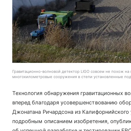
Гравитационно-волновой детектор LIGO совсем не похож на
многокилометровые сооружения в степи установленные под 
Технология обнаружения гравитационных в
вперед благодаря усовершенствованию обо
Джонатана Ричардсона из Калифорнийского у
подробным описанием изобретения, опублик
об успешной разработке и тестировании FR