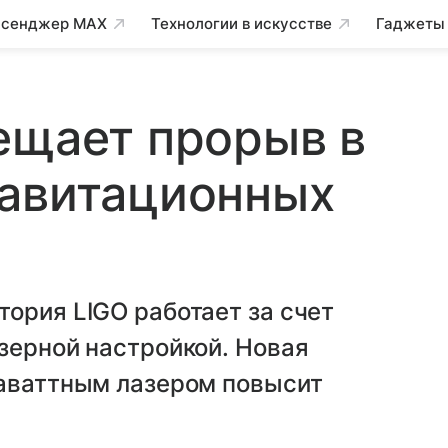
сенджер MAX
Технологии в искусстве
Гаджеты
ещает прорыв в
равитационных
ория LIGO работает за счет
зерной настройкой. Новая
гаваттным лазером повысит