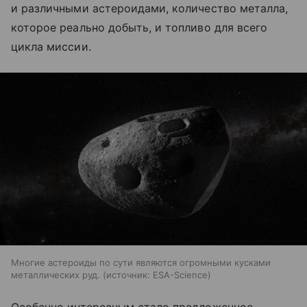
и различными астероидами, количество металла,
которое реально добыть, и топливо для всего
цикла миссии.
Многие астероиды по сути являются огромными кусками
металлических руд.
источник:
ESA-Science