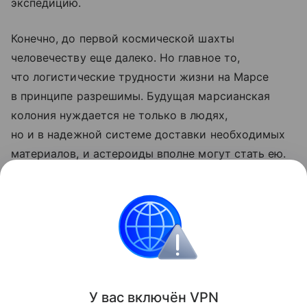
экспедицию.
Конечно, до первой космической шахты
человечеству еще далеко. Но главное то,
что логистические трудности жизни на Марсе
в принципе разрешимы. Будущая марсианская
колония нуждается не только в людях,
но и в надежной системе доставки необходимых
материалов, и астероиды вполне могут стать ею.
Ранее ученые
рассказали
, как угадать место
высадки на Марс рядом с источником воды.
космос
марс
Поделиться
У вас включ
ён
V
P
N