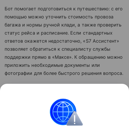
Бот помогает подготовиться к путешествию: с его
помощью можно уточнить стоимость провоза
багажа и нормы
ручной клади
, а также проверить
статус рейса и расписание. Если стандартных
ответов окажется недостаточно, «S7 Ассистент»
позволяет обратиться к специалисту службы
поддержки прямо в «Максе». К обращению можно
приложить необходимые документы или
фотографии для более быстрого решения вопроса.
Узнать больше о возможностях мессенджера
«Макс» можно в отдельном
материале
Hi-Tech
Mail.
мессенджеры
Мессенджер MAX