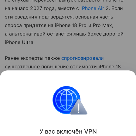
на начало 2027 года, вместе с
iPhone Air
2. Если
эти сведения подтвердятся, основная часть
спроса придется на iPhone 18 Pro и Pro Max,
а альтернативой останется лишь более дорогой
iPhone Ultra.
Ранее эксперты также
спрогнозировали
существенное повышение стоимости iPhone 18
Pro. Аналитик Джефф Пу считает, что цены
вырастут на 250−300 долларов (около 20−24 тыс.
рублей).
Apple
iPhone
Поделиться
У вас включ
ён
V
P
N