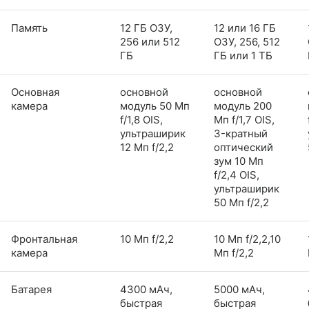
Память
12 ГБ ОЗУ,
12 или 16 ГБ
256 или 512
ОЗУ, 256, 512
ГБ
ГБ или 1 ТБ
Основная
основной
основной
камера
модуль 50 Мп
модуль 200
f/1,8 OIS,
Мп f/1,7 OIS,
ультраширик
3-кратный
12 Мп f/2,2
оптический
зум 10 Мп
f/2,4 OIS,
ультраширик
50 Мп f/2,2
Фронтальная
10 Мп f/2,2
10 Мп f/2,2,10
камера
Мп f/2,2
Батарея
4300 мАч,
5000 мАч,
быстрая
быстрая