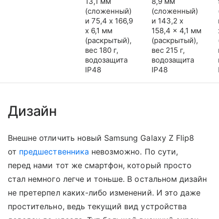
13,1 мм
8,9 мм
(сложенный)
(сложенный)
и 75,4 x 166,9
и 143,2 x
x 6,1 мм
158,4 x 4,1 мм
(раскрытый),
(раскрытый),
вес 180 г,
вес 215 г,
водозащита
водозащита
IP48
IP48
Дизайн
Внешне отличить новый Samsung Galaxy Z Flip8
от
предшественника
невозможно. По сути,
перед нами тот же смартфон, который просто
стал немного легче и тоньше. В остальном дизайн
не претерпел каких-либо изменений. И это даже
простительно, ведь текущий вид устройства