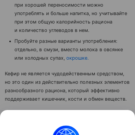
при хорошей переносимости можно
употреблять и больше напитка, но учитывайте
при этом общую калорийность рациона
и количество углеводов в нем.
Пробуйте разные варианты употребления:
отдельно, в смузи, вместо молока в овсянке
или холодных супах,
окрошке.
Кефир не является чудодейственным средством,
но это один из действительно полезных элементов
разнообразного рациона, который эффективно
поддерживает кишечник, кости и обмен веществ.
Ранее мы
рассказывали
о том, что любимые в
детстве напитки могут повышать давление спустя
десятилетие.