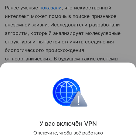
Ранее ученые
показали
, что искусственный
интеллект может помочь в поиске признаков
внеземной жизни. Исследователи разработали
алгоритм, который анализирует молекулярные
структуры и пытается отличить соединения
биологического происхождения
от неорганических. В будущем такие системы
могут установить на космические аппараты
для автоматического поиска следов жизни
на Марсе, Луне и других небесных телах.
медицина
Поделиться
У вас включ
ён
V
P
N
Отключите, чтобы всё работало