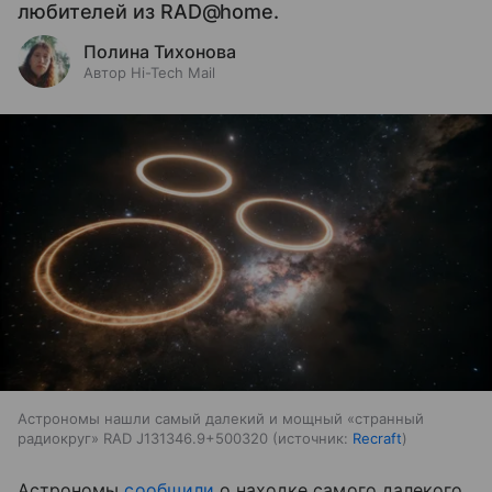
любителей из RAD@home.
Полина Тихонова
Автор Hi-Tech Mail
Астрономы нашли самый далекий и мощный «странный
радиокруг» RAD J131346.9+500320
источник:
Recraft
Астрономы
сообщили
о находке самого далекого