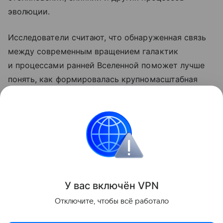
эволюции.
Исследователи считают, что обнаруженная связь
между современным вращением галактик
и процессами ранней Вселенной поможет лучше
понять, как формировалась крупномасштабная
структура космоса, а также уточнить свойства
темной материи и других фундаментальных
компонентов Вселенной.
космос
Поделиться
У вас включ
ён
V
P
N
Отключите, чтобы всё работало