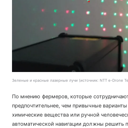
Зеленые и красные лазерные лучи
источник:
NTT e-Drone Te
По мнению фермеров, которые сотрудничают
предпочтительнее, чем привычные варианты
химические вещества или ручной человеческ
автоматической навигации должны решить 