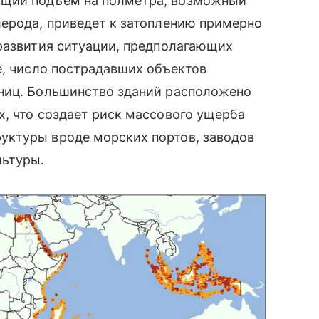
ющий подъем на полметра, возможный
лерода, приведет к затоплению примерно
 развития ситуации, предполагающих
е, число пострадавших объектов
ниц. Большинство зданий расположено
, что создает риск массового ущерба
уктуры вроде морских портов, заводов
льтуры.