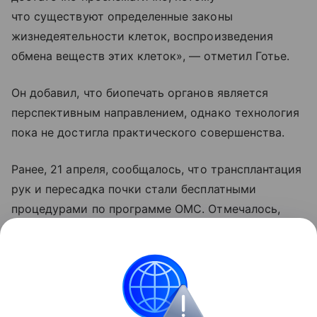
что существуют определенные законы
жизнедеятельности клеток, воспроизведения
обмена веществ этих клеток», — отметил Готье.
Он добавил, что биопечать органов является
перспективным направлением, однако технология
пока не достигла практического совершенства.
Ранее, 21 апреля, сообщалось, что трансплантация
рук и пересадка почки стали бесплатными
процедурами по программе ОМС. Отмечалось,
что в минувшем году в России провели почти 4
тыс. операций по трансплантации органов, из них
522 — по пересадке сердца.
медицина