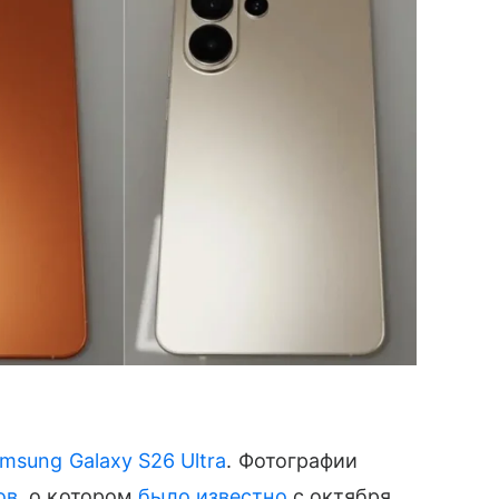
msung Galaxy S26 Ultra
. Фотографии
ов
, о котором
было известно
с октября.