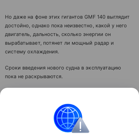
Но даже на фоне этих гигантов GMF 140 выглядит
достойно, однако пока неизвестно, какой у него
двигатель, дальность, сколько энергии он
вырабатывает, потянет ли мощный радар и
систему охлаждения.
Сроки введения нового судна в эксплуатацию
пока не раскрываются.
Читайте также нашу
статью
о том, как новейший
фрегат ВМФ России не дает покоя американским
стратегам.
США
военная техника