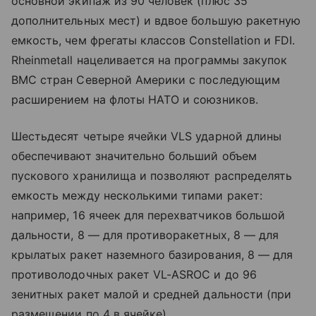
основной экипаж из 90 человек (плюс 35
дополнительных мест) и вдвое большую ракетную
емкость, чем фрегаты классов Constellation и FDI.
Rheinmetall нацеливается на программы закупок
ВМС стран Северной Америки с последующим
расширением на флоты НАТО и союзников.
Шестьдесят четыре ячейки VLS ударной длины
обеспечивают значительно больший объем
пускового хранилища и позволяют распределять
емкость между несколькими типами ракет:
например, 16 ячеек для перехватчиков большой
дальности, 8 — для противоракетных, 8 — для
крылатых ракет наземного базирования, 8 — для
противолодочных ракет VL-ASROC и до 96
зенитных ракет малой и средней дальности (при
размещении по 4 в ячейке).