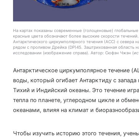
На картах показаны современные (голоценовые) глобальные
красные цвета обозначают более высокие скорости течений
Антарктического циркумполярного течения (АСС) с севера н
рядом с проливом Дрейка (DP)45. Заштрихованная область на 
исследовании (изображение справа). Автор: Сюфэн Чжэн
ис
Антарктическое циркумполярное течение (АЦ
воды, который огибает Антарктиду с запада 
Тихий и Индийский океаны. Это течение игр
тепла по планете, углеродном цикле и обм
океанами, влияя на климат и биоразнообраз
Чтобы изучить историю этого течения, учен