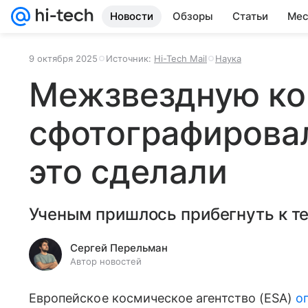
Новости
Обзоры
Статьи
Мес
9 октября 2025
Источник:
Hi-Tech Mail
Наука
Межзвездную ко
сфотографировал
это сделали
Ученым пришлось прибегнуть к т
Сергей Перельман
Автор новостей
Европейское космическое агентство (ESA)
о