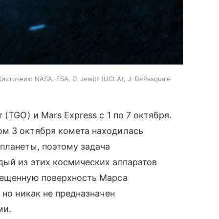
источник:
NASA, ESA, D. Jewitt (UCLA), J. DePasquale
(TGO) и Mars Express с 1 по 7 октября.
м 3 октября комета находилась
планеты, поэтому задача
дый из этих космических аппаратов
вещенную поверхность Марса
 но никак не предназначен
ми.