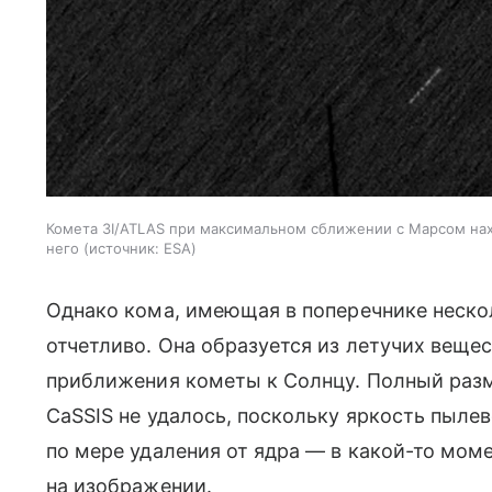
Комета 3I/ATLAS при максимальном сближении с Марсом нах
него
источник:
ESA
Однако кома, имеющая в поперечнике неско
отчетливо. Она образуется из летучих веще
приближения кометы к Солнцу. Полный раз
CaSSIS не удалось, поскольку яркость пыл
по мере удаления от ядра — в какой-то мом
на изображении.