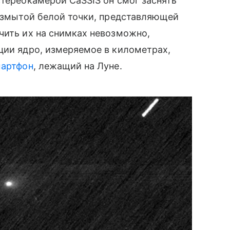
стереокамерой CaSSIS он смог заснять
размытой белой точки, представляющей
чить их на снимках невозможно,
ции ядро, измеряемое в километрах,
артфон
, лежащий на Луне.