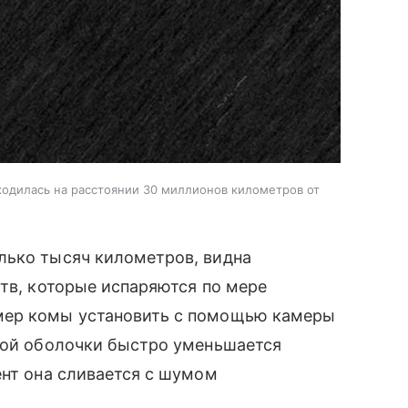
одилась на расстоянии 30 миллионов километров от
лько тысяч километров, видна
ств, которые испаряются по мере
мер комы установить с помощью камеры
евой оболочки быстро уменьшается
ент она сливается с шумом