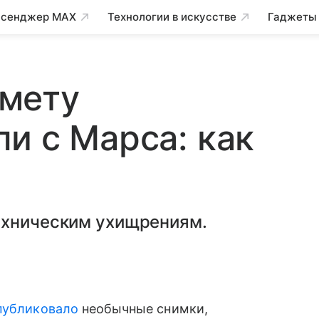
сенджер MAX
Технологии в искусстве
Гаджеты
мету
и с Марса: как
ехническим ухищрениям.
публиковало
необычные снимки,