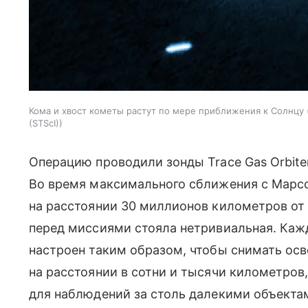
Кома и хвост кометы растут по мере приближения к Солнцу
(STScI)
Операцию проводили зонды Trace Gas Orbiter 
Во время максимального сближения с Марсо
на расстоянии 30 миллионов километров от 
перед миссиями стояла нетривиальная. Каж
настроен таким образом, чтобы снимать ос
на расстоянии в сотни и тысячи километров,
для наблюдений за столь далекими объекта