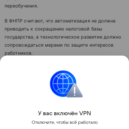
переобучения.
В ФНПР считают, что автоматизация не должна
приводить к сокращению налоговой базы
государства, а технологическое развитие должно
сопровождаться мерами по защите интересов
работников.
Ранее стало известно, что в России
разработали
единые правила для роботов-доставщиков.
робототехника
Роботы
Поделиться
У вас включ
ён
V
P
N
Отключите, чтобы всё работало