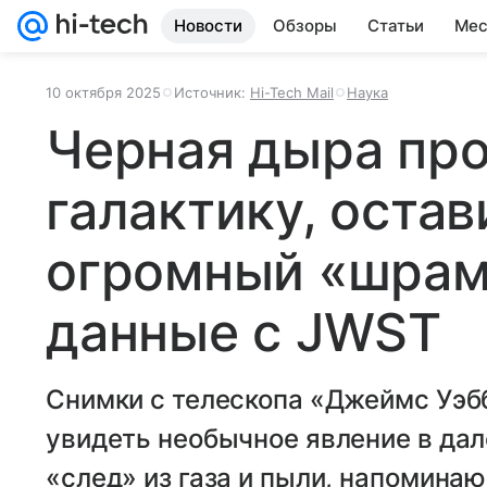
Новости
Обзоры
Статьи
Мес
10 октября 2025
Источник:
Hi-Tech Mail
Наука
Черная дыра пр
галактику, остав
огромный «шрам
данные с JWST
Снимки с телескопа «Джеймс Уэб
увидеть необычное явление в дал
«след» из газа и пыли, напомин