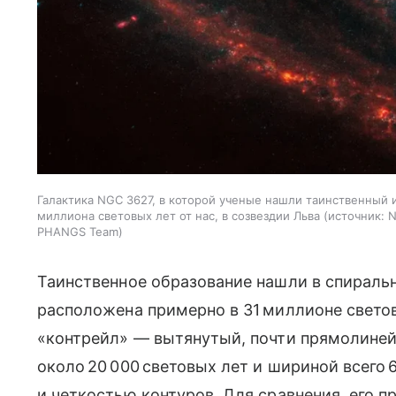
Галактика NGC 3627, в которой ученые нашли таинственный 
миллиона световых лет от нас, в созвездии Льва
источник:
N
PHANGS Team
Таинственное образование нашли в спираль
расположена примерно в 31 миллионе световы
«контрейл» — вытянутый, почти прямолине
около 20 000 световых лет и шириной всег
и четкостью контуров. Для сравнения, его 