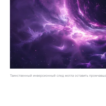
Таинственный инверсионный след могла оставить промчавша