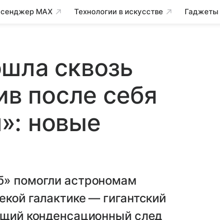
сенджер MAX
Технологии в искусстве
Гаджеты
ошла сквозь
ив после себя
»: новые
б» помогли астрономам
екой галактике — гигантский
ающий конденсационный след