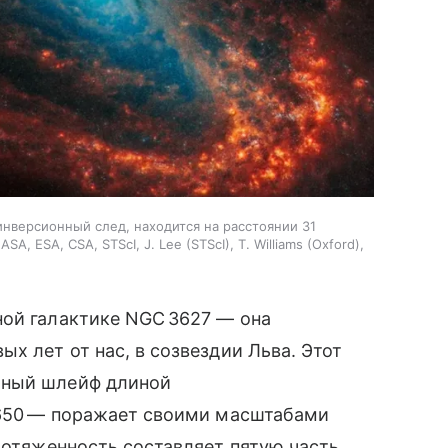
инверсионный след, находится на расстоянии 31
ASA, ESA, CSA, STScI, J. Lee (STScI), T. Williams (Oxford),
ной галактике NGC 3627 — она
х лет от нас, в созвездии Льва. Этот
йный шлейф длиной
о 650 — поражает своими масштабами
протяженность составляет пятую часть