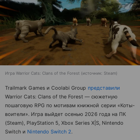
Игра Warrior Cats: Clans of the Forest
источник:
Steam
Trailmark Games и Coolabi Group
представили
Warrior Cats: Clans of the Forest — сюжетную
пошаговую RPG по мотивам книжной серии «Коты-
воители». Игра выйдет осенью 2026 года на ПК
(Steam), PlayStation 5, Xbox Series X|S, Nintendo
Switch и
Nintendo Switch 2
.