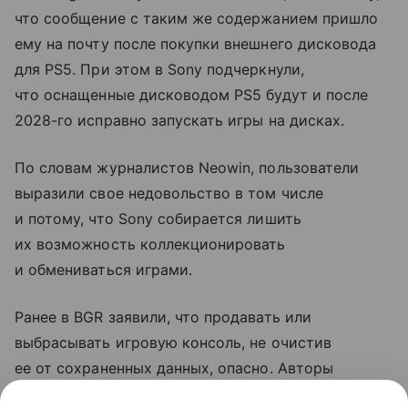
что сообщение с таким же содержанием пришло
ему на почту после покупки внешнего дисковода
для PS5. При этом в Sony подчеркнули,
что оснащенные дисководом PS5 будут и после
2028-го исправно запускать игры на дисках.
По словам журналистов Neowin, пользователи
выразили свое недовольство в том числе
и потому, что Sony собирается лишить
их возможность коллекционировать
и обмениваться играми.
Ранее в BGR заявили, что продавать или
выбрасывать игровую консоль, не очистив
ее от сохраненных данных, опасно. Авторы
рассказали, что при определенных