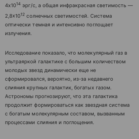
14
4
x
10
эрг/с, а общая инфракрасная светимость —
12
2,8
x
10
солнечных светимостей. Система
оптически темная и интенсивно поглощает
излучения.
Исследование показало, что молекулярный газ в
ультраяркой галактике с большим количеством
молодых звезд динамически еще не
сформировался, вероятно, из-за недавнего
слияния крупных галактик, богатых газом.
Астрономы прогнозируют, что эта галактика
продолжит формироваться как звездная система
с богатым молекулярным составом, вызванным
процессами слияния и поглощения.