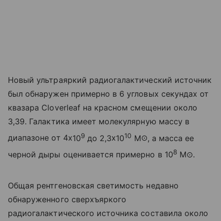
Новый ультраяркий радиогалактический источник
был обнаружен примерно в 6 угловых секундах от
квазара Cloverleaf на красном смещении около
3,39. Галактика имеет молекулярную массу в
9
10
диапазоне от 4
x
10
до 2,3
x
10
M
⊙
, а масса ее
8
черной дыры оценивается примерно в 10
M
⊙
.
Общая рентгеновская светимость недавно
обнаруженного сверхъяркого
радиогалактического источника составила около