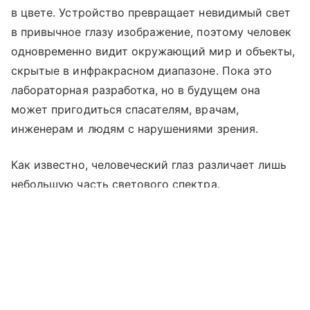
в цвете. Устройство превращает невидимый свет
в привычное глазу изображение, поэтому человек
одновременно видит окружающий мир и объекты,
скрытые в инфракрасном диапазоне. Пока это
лабораторная разработка, но в будущем она
может пригодиться спасателям, врачам,
инженерам и людям с нарушениями зрения.
Как известно, человеческий глаз различает лишь
небольшую часть светового спектра.
Инфракрасное излучение остается для нас
Выберите комментарий
Выберите комментарий
Выберите комментарий
невидимым, потому что сетчатка на него
не реагирует. Для работы в темноте сегодня
Информация полезная и актуальная
Информация полезная и актуальная
Информация полезная и актуальная
используют приборы ночного видения
Заголовок вводит в заблуждение
Заголовок вводит в заблуждение
Заголовок вводит в заблуждение
и тепловизоры. Они помогают обнаружить объект,
но чаще всего показывают одноцветную картинку,
Материал содержит неполные данные
Материал содержит неполные данные
Материал содержит неполные данные