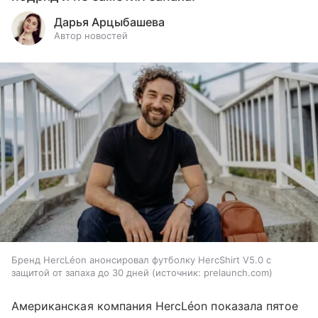
Дарья Арцыбашева
Автор новостей
Бренд HercLéon анонсировал футболку HercShirt V5.0 с
защитой от запаха до 30 дней
источник:
prelaunch.com
Американская компания HercLéon показала пятое