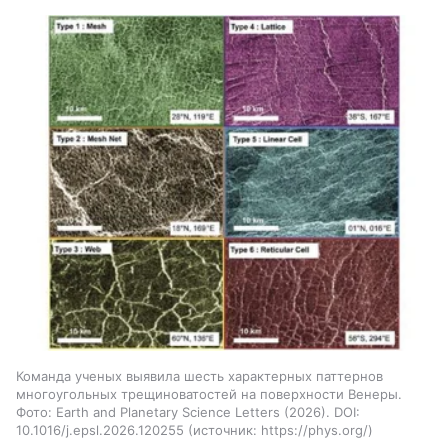
Команда ученых выявила шесть характерных паттернов
многоугольных трещиноватостей на поверхности Венеры.
Фото: Earth and Planetary Science Letters (2026). DOI:
10.1016/j.epsl.2026.120255
источник:
https://phys.org/