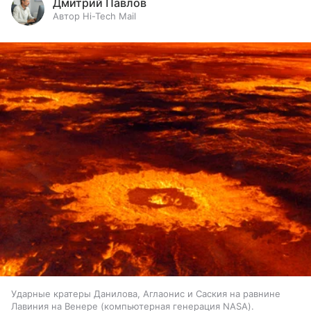
Дмитрий Павлов
Автор Hi-Tech Mail
Ударные кратеры Данилова, Аглаонис и Саския на равнине
Лавиния на Венере (компьютерная генерация NASA).